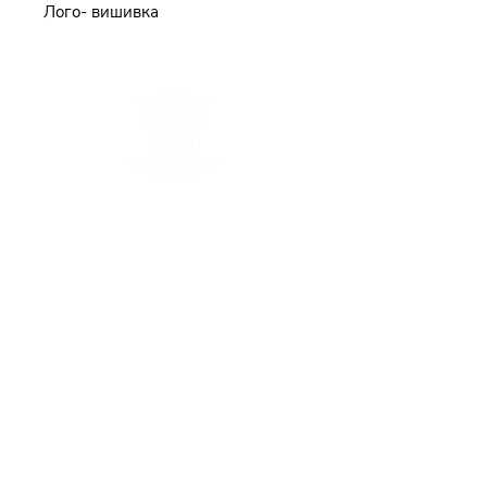
Лого- вишивка
Каталог
Наша історія
Франшиза
Доставка та оплата
Контактна інформація
Угода користувача
Положення про обробку і захист
персональних даних