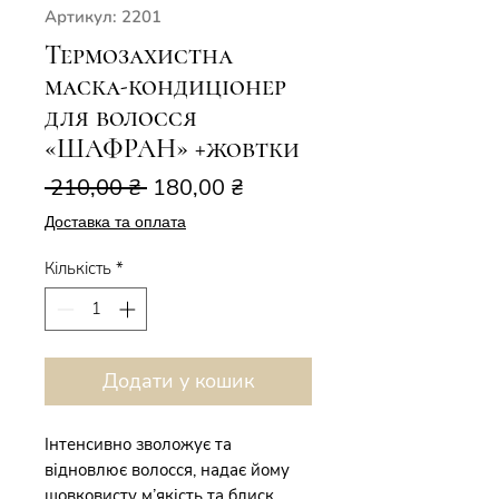
Артикул: 2201
Термозахистна
маска-кондиціонер
для волосся
«ШАФРАН» +жовтки
Звичайна
За
 210,00 ₴ 
180,00 ₴
ціна
розпродажем
Доставка та оплата
Кількість
*
Додати у кошик
Інтенсивно зволожує та
відновлює волосся, надає йому
шовковисту м’якість та блиск.