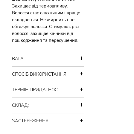
Захищає від термовпливу.
Волосся стає слухняним і краще
вкладається. Не жирнить і не
обтяжує волосся. Стимулює ріст
волосся, захищає кінчики від
пошкодження та пересушення.
ВАГА:
140 грам
СПОСІБ ВИКОРИСТАННЯ:
Як кондиціонер – нанести на
ТЕРМІН ПРИДАТНОСТІ:
мокре волосся після миття, добре
розподілити, тримати 1хв, змити.
12 місяців після відкриття.
Як маску – нанести на мокре
СКЛАД:
Зберігати при кімнатній
волосся після миття, розподілити,
температурі, уникаючи прямих
Органічний колаген (агар-агар),
залишити на 30 хвилин, змити
сонячних променів та
ЗАСТЕРЕЖЕННЯ:
соєвий віск, екстракт шовку,
водою. Як маску для ефекту
потрапляння води.
ріпакова олія, рицинова олія,
ламінування – нанести на мокре
ВАЖЛИВО: продукт є органічним