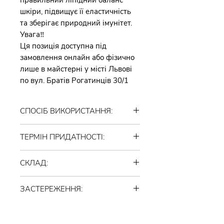
шкіри, підвищує її еластичність
та зберігає природний імунітет.
Увага‼️
Ця позиція доступна під
замовлення онлайн або фізично
лише в майстерні у місті Львові
по вул. Братів Рогатинців 30/1
СПОСІБ ВИКОРИСТАННЯ:
Спінити і розподілити по шкірі
ТЕРМІН ПРИДАТНОСТІ:
обличчя (голови, рук, тіла)
масажними рухами. Змити
24 місяці після відкриття.
водою.Ідеально підходить для
СКЛАД:
Зберігати при кімнатній
дитячої та дуже чутливої шкіри.
температурі, уникаючи зберігання
Рослинна мильна основа
у воді
ЗАСТЕРЕЖЕННЯ:
власного виробництва. Гліцерин
харчовий, суміш олій та масел
ВАЖЛИВО: продукт є органічним
(какао масло, ши, мигдалевої,
ВАГА:
(живим), при його виготовлені не