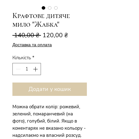
Крафтове дитяче
мило "Жабка"
Звичайна
За
 140,00 ₴ 
120,00 ₴
ціна
розпродажем
Доставка та оплата
Кількість
*
Додати у кошик
Можна обрати колір: рожевий,
зелений, помаранчевий (на
фото), голубий, білий. Якщо в
коментарях не вказано кольору -
надсилаємо на власний розсуд.