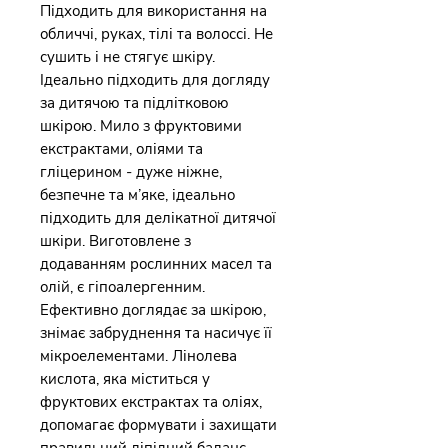
Підходить для використання на
обличчі, руках, тілі та волоссі. Не
сушить і не стягує шкіру.
Ідеально підходить для догляду
за дитячою та підлітковою
шкірою. Мило з фруктовими
екстрактами, оліями та
гліцерином - дуже ніжне,
безпечне та м’яке, ідеально
підходить для делікатної дитячої
шкіри. Виготовлене з
додаванням рослинних масел та
олій, є гіпоалергенним.
Ефективно доглядає за шкірою,
знімає забруднення та насичує її
мікроелементами. Лінолева
кислота, яка міститься у
фруктових екстрактах та оліях,
допомагає формувати і захищати
правильний ліпідний баланс