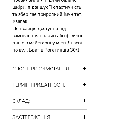
шкіри, підвищує її еластичність
та зберігає природний імунітет.
Увага‼️
Ця позиція доступна під
замовлення онлайн або фізично
лише в майстерні у місті Львові
по вул. Братів Рогатинців 30/1
СПОСІБ ВИКОРИСТАННЯ:
Спінити і розподілити по шкірі
ТЕРМІН ПРИДАТНОСТІ:
обличчя (голови, рук, тіла)
масажними рухами. Змити
24 місяці після відкриття.
водою.Ідеально підходить для
СКЛАД:
Зберігати при кімнатній
дитячої та дуже чутливої шкіри.
температурі, уникаючи зберігання
Рослинна мильна основа
у воді
ЗАСТЕРЕЖЕННЯ:
власного виробництва. Гліцерин
харчовий, суміш олій та масел
ВАЖЛИВО: продукт є органічним
(какао масло, ши, мигдалевої,
ВАГА:
(живим), при його виготовлені не