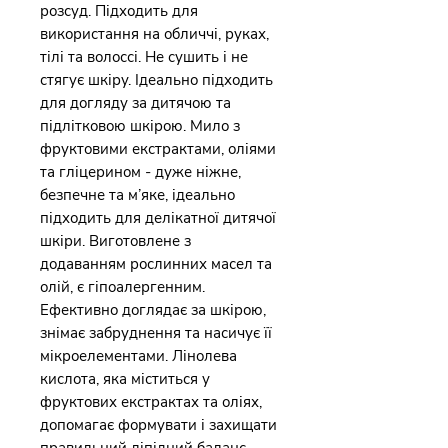
розсуд. Підходить для
використання на обличчі, руках,
тілі та волоссі. Не сушить і не
стягує шкіру. Ідеально підходить
для догляду за дитячою та
підлітковою шкірою. Мило з
фруктовими екстрактами, оліями
та гліцерином - дуже ніжне,
безпечне та м’яке, ідеально
підходить для делікатної дитячої
шкіри. Виготовлене з
додаванням рослинних масел та
олій, є гіпоалергенним.
Ефективно доглядає за шкірою,
знімає забруднення та насичує її
мікроелементами. Лінолева
кислота, яка міститься у
фруктових екстрактах та оліях,
допомагає формувати і захищати
правильний ліпідний баланс