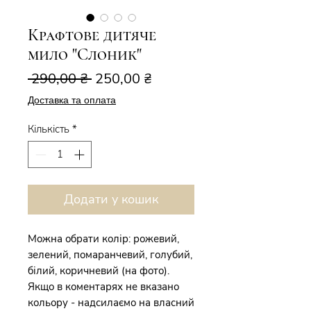
Крафтове дитяче
мило "Слоник"
Звичайна
За
 290,00 ₴ 
250,00 ₴
ціна
розпродажем
Доставка та оплата
Кількість
*
Додати у кошик
Можна обрати колір: рожевий,
зелений, помаранчевий, голубий,
білий, коричневий (на фото).
Якщо в коментарях не вказано
кольору - надсилаємо на власний