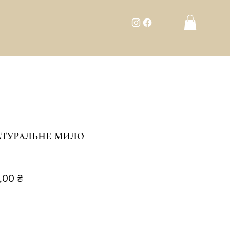
атуральне мило
чайна
За
,00 ₴
розпродажем