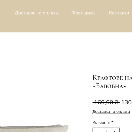
Доставка та оплата
Франшиза
Контакти
Крафтове н
«Бавовна»
Зви
 160,00 ₴ 
130
ціна
Доставка та оплата
Кількість
*