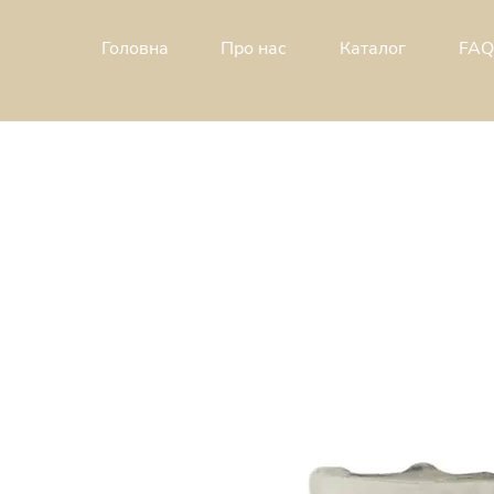
Головна
Про н
ас
Каталог
FAQ