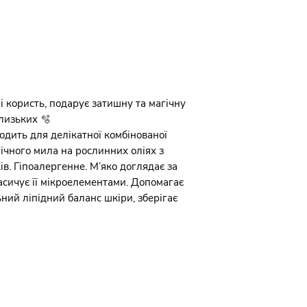
 і користь, подарує затишну та магічну
лизьких 🫧
одить для делікатної комбінованої
ічного мила на рослинних оліях з
в. Гіпоалергенне. М’яко доглядає за
асичує її мікроелементами. Допомагає
ий ліпідний баланс шкіри, зберігає
Угода користувача