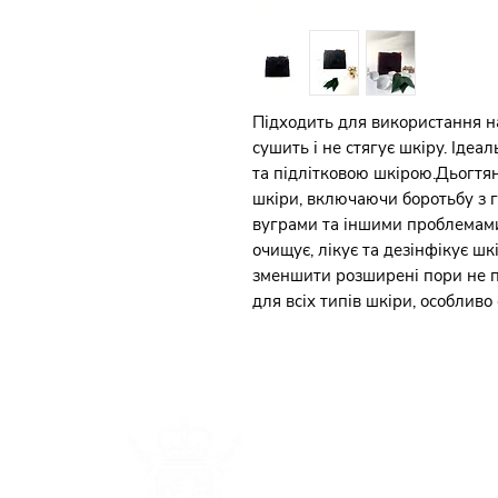
Підходить для використання на 
сушить і не стягує шкіру. Ідеа
та підлітковою шкірою.Дьогтян
шкіри, включаючи боротьбу з г
вуграми та іншими проблемами
очищує, лікує та дезінфікує шкі
зменшити розширені пори не 
для всіх типів шкіри, особлив
Каталог
Наша
історія