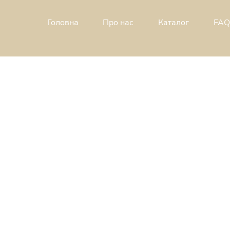
Головна
Про н
ас
Каталог
FAQ