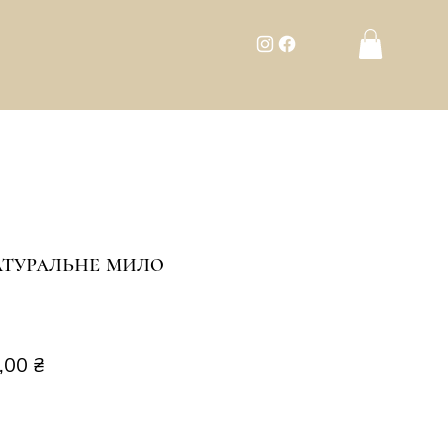
атуральне мило
чайна
За
,00 ₴
розпродажем