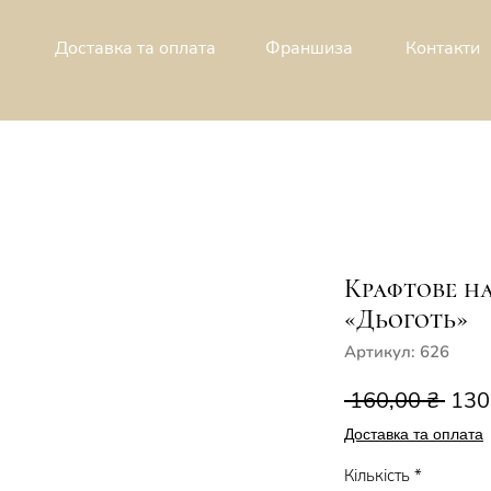
Доставка та оплата
Франшиза
Контакти
Крафтове н
«Дьоготь»
Артикул: 626
Зви
 160,00 ₴ 
130
ціна
Доставка та оплата
Кількість
*