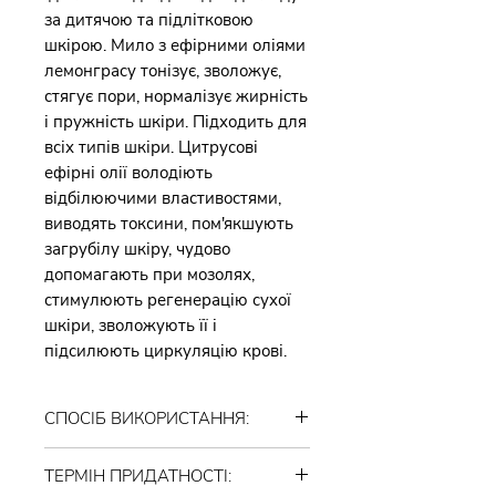
за дитячою та підлітковою
шкірою. Мило з ефірними оліями
лемонграсу тонізує, зволожує,
стягує пори, нормалізує жирність
і пружність шкіри. Підходить для
всіх типів шкіри. Цитрусові
ефірні олії володіють
відбілюючими властивостями,
виводять токсини, пом'якшують
загрубілу шкіру, чудово
допомагають при мозолях,
стимулюють регенерацію сухої
шкіри, зволожують її і
підсилюють циркуляцію крові.
СПОСІБ ВИКОРИСТАННЯ:
Підходить для використання на
ТЕРМІН ПРИДАТНОСТІ:
обличчі, руках, тілі та волоссі. Не