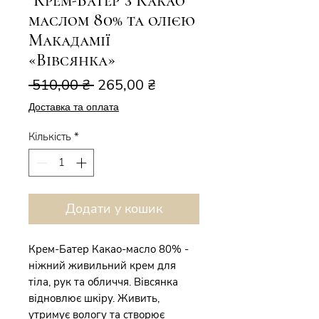
"Крем-Батер"з Какао
маслом 80% та олією
Макадамії
«Вівсянка»
Звичайна
За
 510,00 ₴ 
265,00 ₴
ціна
розпродажем
Доставка та оплата
Кількість
*
Додати у кошик
Крем-Батер Какао-масло 80% -
ніжний живильний крем для
тіла, рук та обличчя. Вівсянка
відновлює шкіру. Живить,
утримує вологу та створює