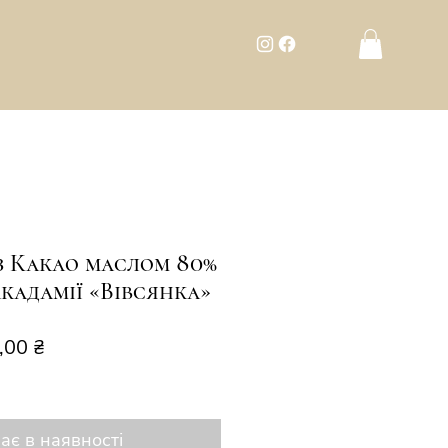
з Какао маслом 80%
кадамії «Вівсянка»
чайна
За
,00 ₴
розпродажем
ає в наявності