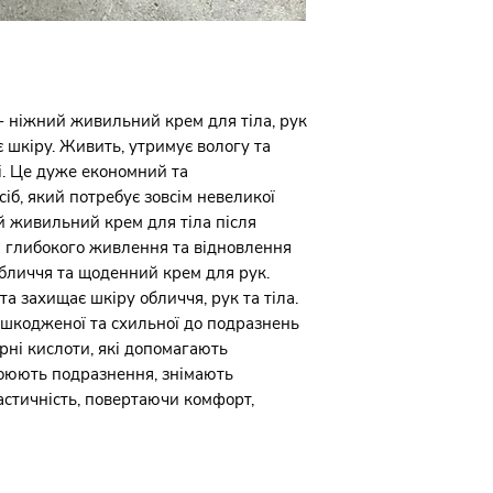
водою, за необхідн
 ніжний живильний крем для тіла, рук
є шкіру. Живить, утримує вологу та
і. Це дуже економний та
іб, який потребує зовсім невеликої
й живильний крем для тіла після
я глибокого живлення та відновлення
бличчя та щоденний крем для рук.
а захищає шкіру обличчя, рук та тіла.
ошкодженої та схильної до подразнень
рні кислоти, які допомагають
гоюють подразнення, знімають
астичність, повертаючи комфорт,