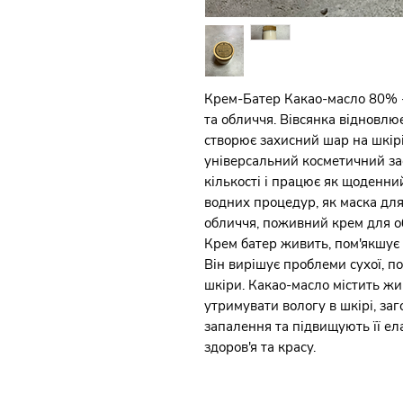
Крем-Батер Какао-масло 80% -
та обличчя. Вівсянка відновлю
створює захисний шар на шкір
універсальний косметичний зас
кількості і працює як щоденни
водних процедур, як маска дл
обличчя, поживний крем для о
Крем батер живить, пом'якшує т
Він вирішує проблеми сухої, п
шкіри. Какао-масло містить жи
утримувати вологу в шкірі, за
запалення та підвищують її ел
здоров'я та красу.