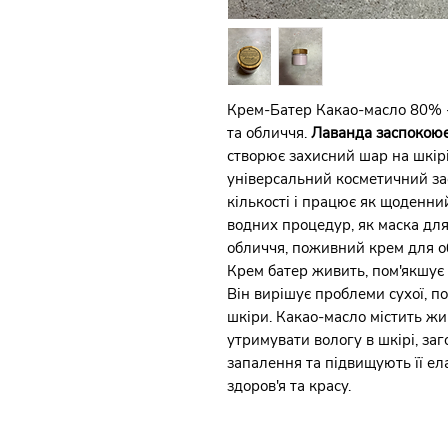
Крем-Батер Какао-масло 80% -
та обличчя.
Лаванда заспокоює
створює захисний шар на шкір
універсальний косметичний зас
кількості і працює як щоденни
водних процедур, як маска дл
обличчя, поживний крем для о
Крем батер живить, пом'якшує т
Він вирішує проблеми сухої, п
шкіри. Какао-масло містить жи
утримувати вологу в шкірі, за
запалення та підвищують її ел
здоров'я та красу.