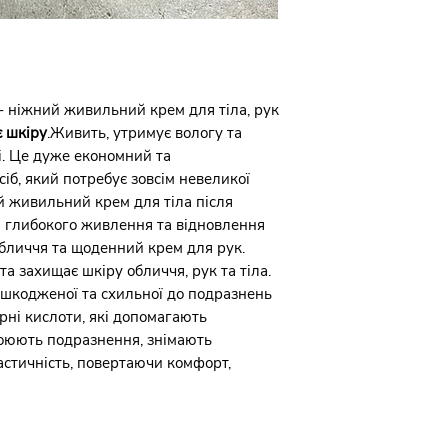
потрапляння в очі.
водою, за необхідн
 ніжний живильний крем для тіла, рук
 шкіру
.Живить, утримує вологу та
і. Це дуже економний та
іб, який потребує зовсім невеликої
й живильний крем для тіла після
я глибокого живлення та відновлення
бличчя та щоденний крем для рук.
а захищає шкіру обличчя, рук та тіла.
ошкодженої та схильної до подразнень
рні кислоти, які допомагають
гоюють подразнення, знімають
астичність, повертаючи комфорт,