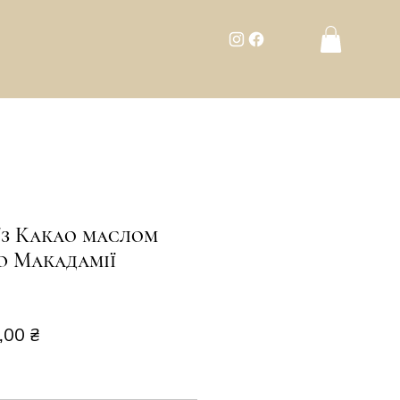
"з Какао маслом
ю Макадамії
чайна
За
,00 ₴
розпродажем