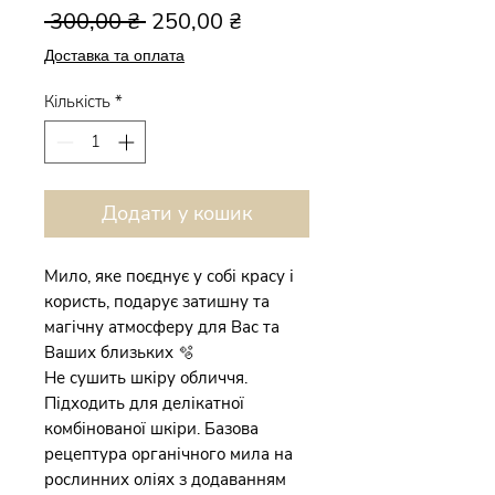
Звичайна
За
 300,00 ₴ 
250,00 ₴
ціна
розпродажем
Доставка та оплата
Кількість
*
Додати у кошик
Мило, яке поєднує у собі красу і
користь, подарує затишну та
магічну атмосферу для Вас та
Ваших близьких 🫧
Не сушить шкіру обличчя.
Підходить для делікатної
комбінованої шкіри. Базова
рецептура органічного мила на
рослинних оліях з додаванням