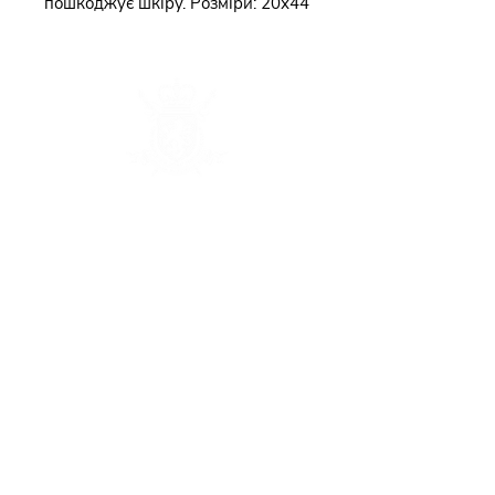
пошкоджує шкіру. Розміри: 20х44
Каталог
Наша історія
Франшиза
Доставка та оплата
Контактна інформація
Угода користувача
Положення про обробку і захист
персональних даних