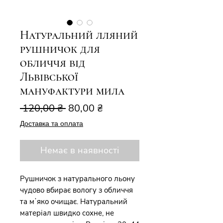
Натуральний лляний
рушничок для
обличчя від
Львівської
мануфактури мила
Звичайна
За
 120,00 ₴ 
80,00 ₴
ціна
розпродажем
Доставка та оплата
Немає в наявності
Рушничок з натурального льону
чудово вбирає вологу з обличчя
та мʼяко очищає. Натуральний
матеріал швидко сохне, не