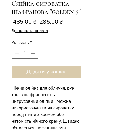
Олійка-сироватка
шафранова "golden 5"
Звичайна
За
 485,00 ₴ 
285,00 ₴
ціна
розпродажем
Доставка та оплата
Кількість
*
Додати у кошик
Ніжна олійка для обличчя, рук і
тіла з шафрановою та
цитрусовими оліями. Можна
використовувати як сироватку
перед нічним кремом або
натомість нічного крему. Швидко
вбирається, не залишаючи