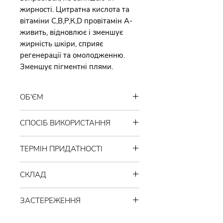
жирності. Цитратна кислота та
вітаміни С,В,Р,К,D провітамін А-
живить, відновлює і зменшує
жирність шкіри, сприяє
регенерації та омолодженню.
Зменшує пігментні плями.
ОБ'ЄМ
30 мл.
СПОСІБ ВИКОРИСТАННЯ
Декілька крапель достатньо
ТЕРМІН ПРИДАТНОСТІ
нанести на очищену шкіру
обличчя (рук,тіла) масажними
12 місяців
після відкриття.
рухами.
Ідеально підходить для
СКЛАД
Зберігати при кімнатній
жирної, підліткової та
температурі, уникаючи прямих
Олія шафрану (саффлору),
комбінованої шкіри
. Вікова
сонячних променів.
ЗАСТЕРЕЖЕННЯ
мигдалева , лляна, календули,
категорія від 15 до 75 років.
обліпихова, арганова, волоського
ВАЖЛИВО: продукт є органічним