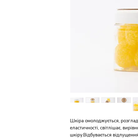
Шкіра омолоджується, розгладж
еластичності, світлішає, вирів
шкіру.Відбувається відлущення