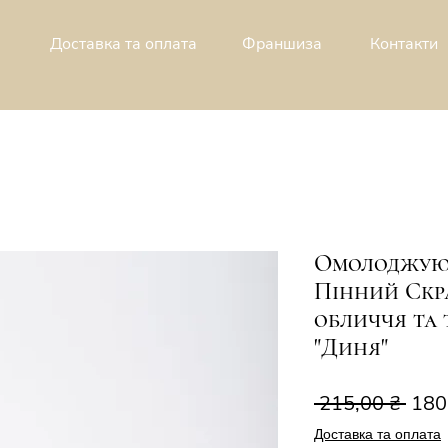
Доставка та оплата
Франшиза
Контакти
Омолоджую
Пінний Скр
обличчя та 
"Диня"
Зви
 215,00 ₴ 
180
ціна
Доставка та оплата