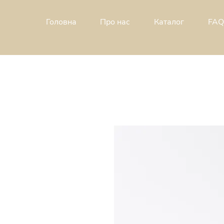
Головна
Про н
ас
Каталог
FAQ