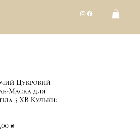
чий Цукровий
аб-Маска для
тіла 5 ХВ Кульки:
чайна
За
,00 ₴
розпродажем