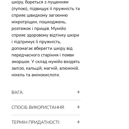
шкіру, бореться з лущенням
(лупою), підвищує її пружність та
сприяє швидкому загоєнню
мікротріщин, пошкоджень,
розтяжок і прищів. Мумійо
сприяє здоровому відтінку шкіри
і підтримує її пружність,
допомагає вберегти шкіру від
передчасного старіння і появи
зморшок. У склад мумійо входять
залізо, кальцій, магній, алюміній,
нікель та амінокислоти.
ВАГА:
85 грамів
СПОСІБ ВИКОРИСТАННЯ:
Спінити і розподілити по шкірі
ТЕРМІН ПРИДАТНОСТІ:
обличчя (голови, рук, тіла)