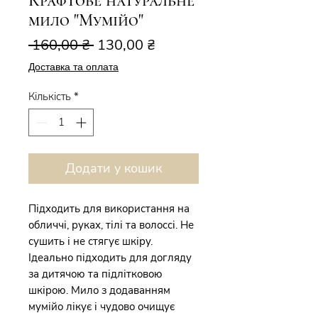
Крафтове натуральне
мило "Мумійо"
Звичайна
За
 160,00 ₴ 
130,00 ₴
ціна
розпродажем
Доставка та оплата
Кількість
*
Додати у кошик
Підходить для використання на
обличчі, руках, тілі та волоссі. Не
сушить і не стягує шкіру.
Ідеально підходить для догляду
за дитячою та підлітковою
шкірою. Мило з додаванням
мумійо лікує і чудово очищує