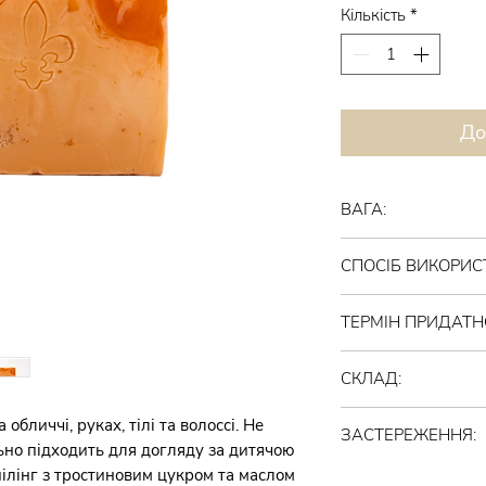
Кількість
*
До
ВАГА:
85 грамів
СПОСІБ ВИКОРИС
Спінити і розподіли
ТЕРМІН ПРИДАТНО
рук, тіла) масажни
Ідеально підходить
24 місяці після від
СКЛАД:
температурі, уника
Рослинна мильна о
обличчі, руках, тілі та волоссі. Не
ЗАСТЕРЕЖЕННЯ:
Гліцерин харчовий,
льно підходить для догляду за дитячою
масло, ши, мигдалев
ілінг з тростиновим цукром та маслом
ВАЖЛИВО: продукт 