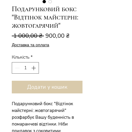
Подарунковий бокс
"Відтінок майстерні:
жовтогарячий"
Звичайна
За
 1 000,00 ₴ 
900,00 ₴
ціна
розпродажем
Доставка та оплата
Кількість
*
Додати у кошик
Подарунковий бокс "Відтінок
майстерні: жовтогарячий"
розфарбує Вашу буденність в
помаранчеві відтінки. Ніби
прилавок з соковитими