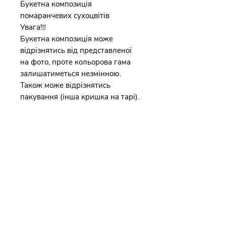
Букетна композиція
помаранчевих сухоцвітів
Увага!‼️
Букетна композиція може
відрізнятись від представленої
на фото, проте кольорова гама
залишатиметься незмінною.
Також може відрізнятись
пакування (інша кришка на тарі).
Каталог
Наша історія