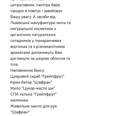
цитрусовими, палітра барв
танцює в повітрі і завойовує
Вашу увагу. А засоби від
Львівської мануфактури мила та
натуральної косметики з
органічних натуральних
складників у помаранчевих
відтінках та з різноманітними
ароматами допоможуть Вам
доглянути за шкірою обличчя та
тіла.
Наповнення боксу:
Цукровий скраб "Грейпфрут"
Крем-батер "Шафран"
Мило "Цукор-масло ши"
СПА кулька "Грейпфрут"
маленька
Живильне масло для рук
"Шафран"