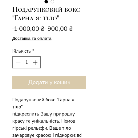
Подарунковий бокс
"Гарна я: тіло"
Звичайна
За
 1 000,00 ₴ 
900,00 ₴
ціна
розпродажем
Доставка та оплата
Кількість
*
Додати у кошик
Подарунковий бокс "Гарна я:
тіло"
підкреслить Вашу природну
красу та унікальність. Немов
гірські рельєфи, Ваше тіло
зачаровує красою і підкорює всі