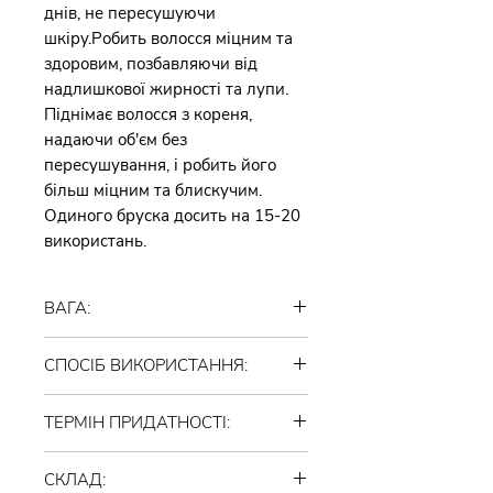
днів, не пересушуючи
шкіру.Робить волосся міцним та
здоровим, позбавляючи від
надлишкової жирності та лупи.
Піднімає волосся з кореня,
надаючи об'єм без
пересушування, і робить його
більш міцним та блискучим.
Одиного бруска досить на 15-20
використань.
ВАГА:
35 грамів
СПОСІБ ВИКОРИСТАННЯ:
Спосіб використання: потерти та
ТЕРМІН ПРИДАТНОСТІ:
спінити брусок шампуню у
вологих руках. Нанести на мокре
36 місяців. Зберігати при
волосся. Добре помасажувати
СКЛАД:
кімнатній температурі, уникаючи