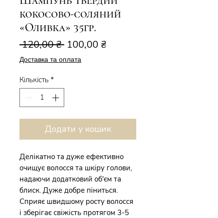
Шампунь твердий
кокосово-соляний
«Оливка» 35гр.
Звичайна
За
 120,00 ₴ 
100,00 ₴
ціна
розпродажем
Доставка та оплата
Кількість
*
Додати у кошик
Делікатно та дуже ефективно
очищує волосся та шкіру голови,
надаючи додатковий об'єм та
блиск. Дуже добре піниться.
Сприяє швидшому росту волосся
і зберігає свіжість протягом 3-5