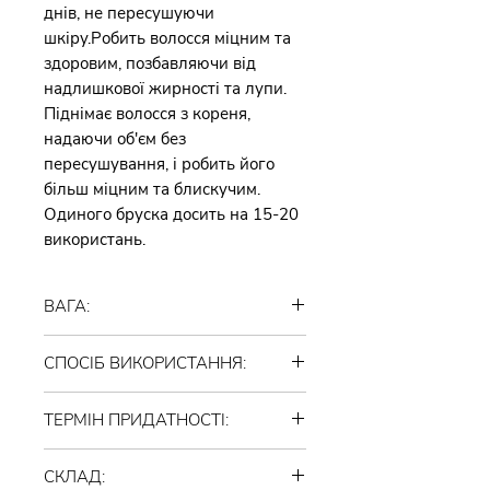
днів, не пересушуючи
шкіру.Робить волосся міцним та
здоровим, позбавляючи від
надлишкової жирності та лупи.
Піднімає волосся з кореня,
надаючи об'єм без
пересушування, і робить його
більш міцним та блискучим.
Одиного бруска досить на 15-20
використань.
ВАГА:
35 грамів
СПОСІБ ВИКОРИСТАННЯ:
Спосіб використання: потерти та
ТЕРМІН ПРИДАТНОСТІ:
спінити брусок шампуню у
вологих руках. Нанести на мокре
36 місяців. Зберігати при
волосся. Добре помасажувати
СКЛАД:
кімнатній температурі, уникаючи