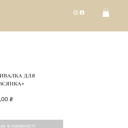
мивалка для
всянка»
чайна
За
,00 ₴
розпродажем
ає в наявності