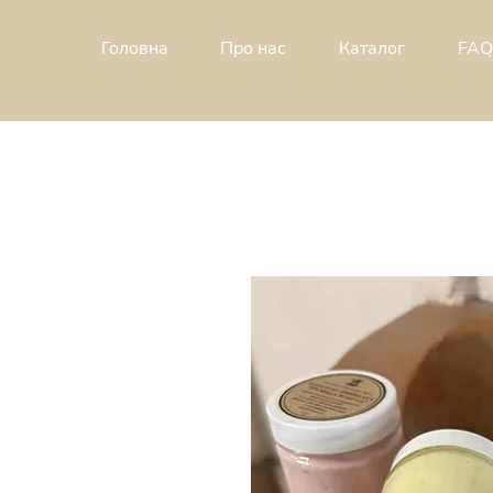
Головна
Про н
ас
Каталог
FAQ