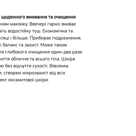
10-65 років.
водою, за необхідн
я щоденного вмивання та очищення
ням макіяжу. Ввечері гарно змиває
іть водостійку туш. Економічна та
ісяці і більше. Прибирає подразнення,
і баланс та захист. Може також
ля глибокого очищення один-два рази
иття обличчя та всього тіла. Шкіра
ю без відчуття сухості. Вівсянка
, створює мікрозахист від всіх
ект оксамитової шкіри.
Угода користувача
Положення про обробку і захист
персональних даних