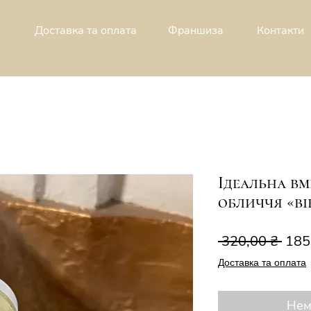
Доставка та оплата
Франшиза
Контакти
Ідеальна в
обличчя «ві
Зви
 320,00 ₴ 
185
ціна
Доставка та оплата
Нем