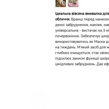
Ідеальна вівсяна вмивалка дл
обличчя.
Вранці перед нанесен
денні забруднення, макіяж, нав
універсальна - вистачає на 3 м
почервоніння. Забезпечує шкір
використовуватись як Маска д
на тиждень. М’який засіб для м
глибоко очищується, стає свіжо
підсилює захисні функції шкіри
шкідливих забруднень. Дає еф
Каталог
Наша
історія