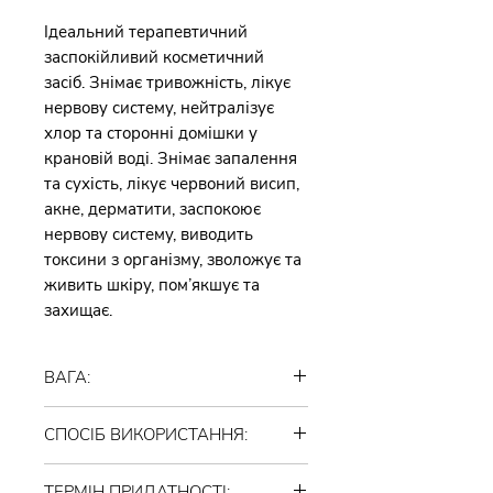
Ідеальний терапевтичний
заспокійливий косметичний
засіб. Знімає тривожність, лікує
нервову систему, нейтралізує
хлор та сторонні домішки у
крановій воді. Знімає запалення
та сухість, лікує червоний висип,
акне, дерматити, заспокоює
нервову систему, виводить
токсини з організму, зволожує та
живить шкіру, пом’якшує та
захищає.
ВАГА:
150 грамів
СПОСІБ ВИКОРИСТАННЯ:
Невелику кількість, 50-100 грам
ТЕРМІН ПРИДАТНОСТІ: