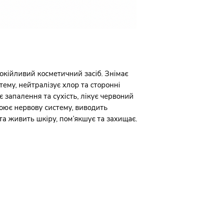
макадамії, лляна, 
барвники, силікон
K, Na,Mg. SPF 15. Vi
стабілізатори та к
незначні зміни кол
зберігання. Це не в
продукту.Протипок
чутливість до комп
потрапляння в очі.
окійливий косметичний засіб. Знімає
водою, за необхідно
тему, нейтралізує хлор та сторонні
є запалення та сухість, лікує червоний
коює нервову систему, виводить
та живить шкіру, пом’якшує та захищає.
Угода користувача
Положення про обробку і захист
персональних даних