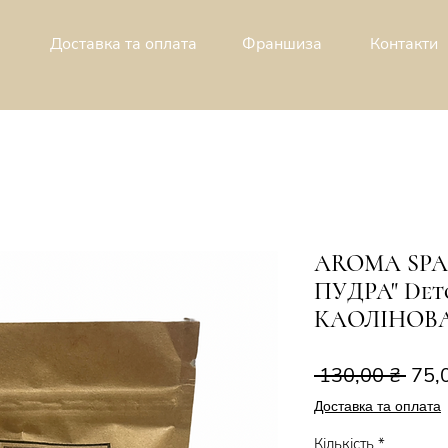
Доставка та оплата
Франшиза
Контакти
AROMA SPA
ПУДРА" Det
КАОЛІНОВ
Зви
 130,00 ₴ 
75,
ціна
Доставка та оплата
Кількість
*