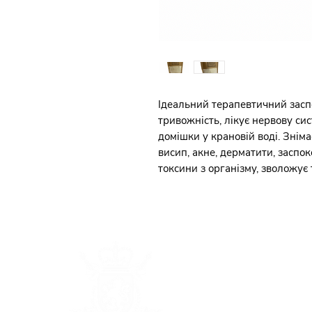
Ідеальний терапевтичний засп
тривожність, лікує нервову сис
домішки у крановій воді. Зніма
висип, акне, дерматити, заспо
токсини з організму, зволожує 
Каталог
Наша
історія
Франшиза