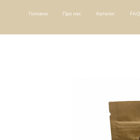
Головна
Про н
ас
Каталог
FAQ