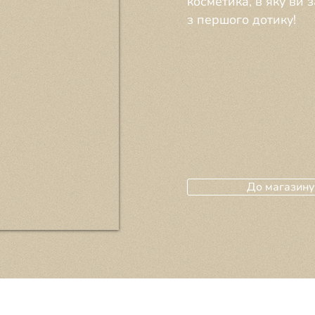
косметика, в яку ви 
з першого дотику!
До магазину