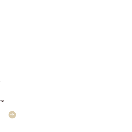
і
 та