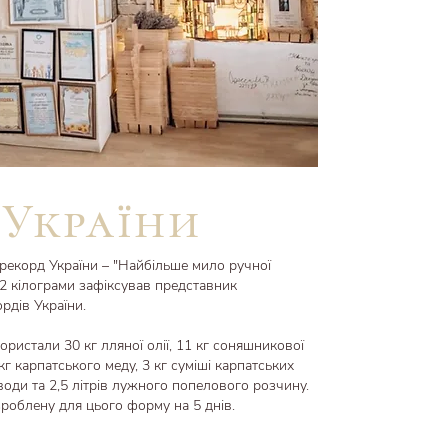
 України
рекорд України – "Найбільше мило ручної
, 2 кілограми зафіксував представник
рдів України.
ристали 30 кг лляної олії, 11 кг соняшникової
5 кг карпатського меду, 3 кг суміші карпатських
 води та 2,5 літрів лужного попелового розчину.
роблену для цього форму на 5 днів.