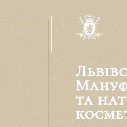
Львів
Мануф
та на
косме