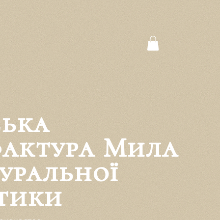
ська
актура Мила
туральної
тики