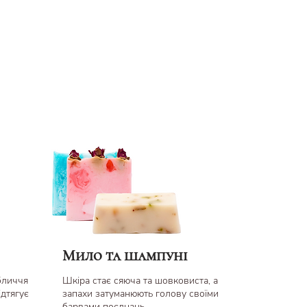
Мило та шампуні
бличчя
Шкіра стає сяюча та шовковиста, а
ідтягує
запахи затуманюють голову своїми
барвами поєднань.