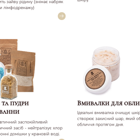
ть зайву рідину (знімає набряк
и лімфодренажу)
 та пудри
Вмивалки для обли
 ванни
Ідеальні вмивалка очищує шкір
створює захисний шар, який о
втичний заспокійливий
обличчя протягом дня.
ичний засіб - нейтралізує хлор
ронні домішки у крановій воді.