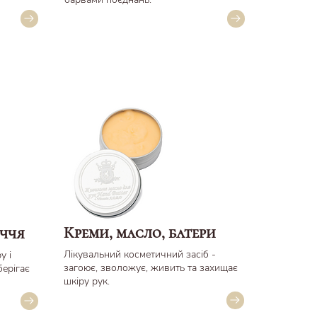
Креми, масло, батери
ччя
Лікувальний косметичний засіб -
у і
загоює, зволожує, живить та захищає
берігає
шкіру рук.