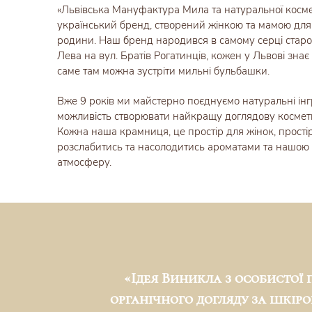
«Львівська Мануфактура Мила та натуральної косм
український бренд, створений жінкою та мамою для ж
родини. Наш бренд народився в самому серці старо
Лева на вул. Братів Рогатинців, кожен у Львові зна
саме там можна зустріти мильні бульбашки.
Вже 9 років ми майстерно поєднуємо натуральні інг
можливість створювати найкращу доглядову космети
Кожна наша крамниця, це простір для жінок, прості
розслабитись та насолодитись ароматами та нашою
атмосферу.
«Ідея Виникла з особистої 
органічного догляду за шкір