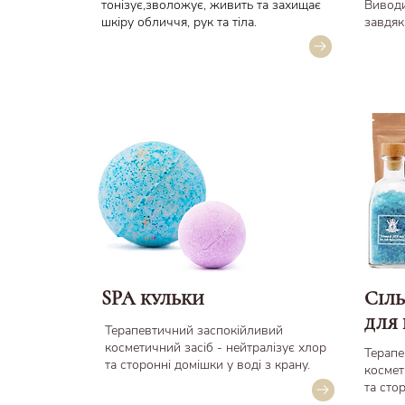
тонізує,зволожує, живить та захищає
Виводи
шкіру обличчя, рук та тіла.
завдяк
SPA кульки
Сіль
для
Терапевтичний заспокійливий
косметичний засіб - нейтралізує хлор
Терапе
та сторонні домішки у воді з крану.
космет
та сто