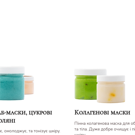
б-маски, цукров
і
Колагенові маски
оляні
Пінна колагенова маска для о
та тіла. Дуже добре очищує і п
, омолоджує, та тонізує шкіру.
шкіру.