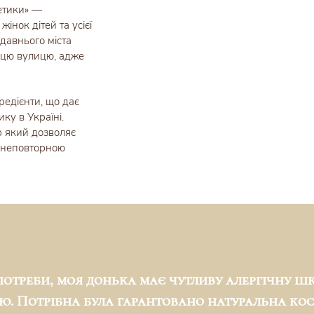
етики» —
інок дітей та усієї
давнього міста
є цю вулицю, адже
редієнти, що дає
ку в Україні.
р який дозволяє
 неповторною
потреби, моя донька має чутливу алергічну шк
ою. Потрібна була гарантовано натуральна ко