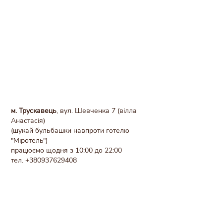
м. Трускавець
, вул. Шевченка 7 (вілла
Анастасія)
(шукай бульбашки навпроти готелю
"Міротель")
працюємо щодня з 10:00 до 22:00
тел.
+380937629408