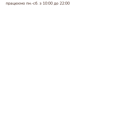
працюємо пн.-сб. з 10:00 до 22:00
тел.
+380639515069
Буковель
Ринок (навпроти шлакбауму парковку
готеля Шелтер)
працюємо пн.-сб. з 10:00 до 22:00
тел.
+380937556569