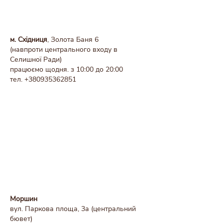
м. Східниця
, Золота Баня 6
(навпроти центрального входу в
Селишної Ради)
працюємо щодня. з 10:00 до 20:00
тел.
+380935362851
Моршин
вул. Паркова площа, 3а (центральний
бювет)