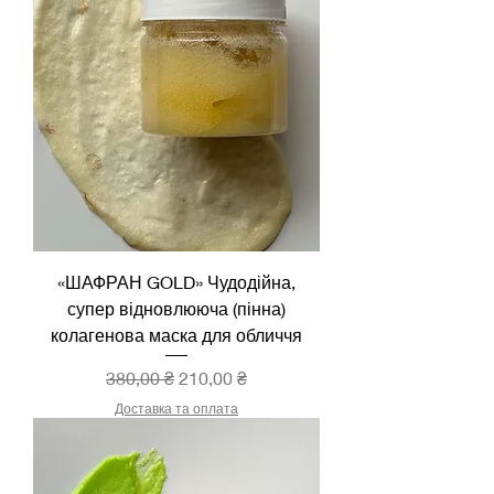
«ШАФРАН GOLD» Чудодійна,
супер відновлююча (пінна)
колагенова маска для обличчя
Звичайна ціна
За розпродажем
380,00 ₴
210,00 ₴
Доставка та оплата