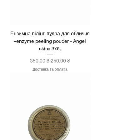
Ензимна пілінг-пудра для обличчя
«enzyme peeling pouder - Angel
skin» 3хв.
Звичайна ціна
За розпродажем
350,00 ₴
250,00 ₴
Доставка та оплата