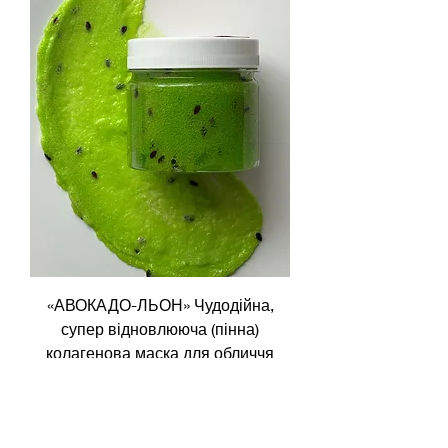
«АВОКАДО-ЛЬОН» Чудодійна,
супер відновлююча (пінна)
колагенова маска для обличчя
Звичайна ціна
За розпродажем
380,00 ₴
210,00 ₴
Доставка та оплата