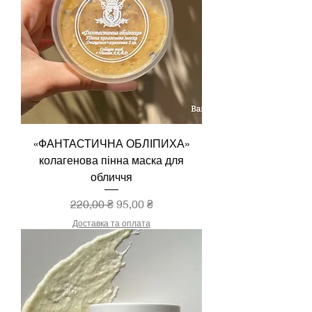
«ФАНТАСТИЧНА ОБЛІПИХА»
колагенова пінна маска для
обличчя
Звичайна ціна
За розпродажем
220,00 ₴
95,00 ₴
Доставка та оплата