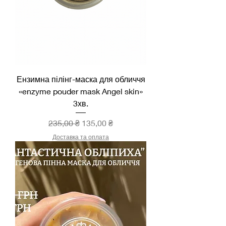
Ензимна пілінг-маска для обличчя
«enzyme pouder mask Angel skin»
3хв.
Звичайна ціна
За розпродажем
235,00 ₴
135,00 ₴
Доставка та оплата