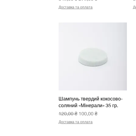
Доставка та оплата
Д
Швидкий перегляд
Шампунь твердий кокосово-
соляний «Мінерали» 35 гр.
Звичайна ціна
За розпродажем
120,00 ₴
100,00 ₴
Доставка та оплата