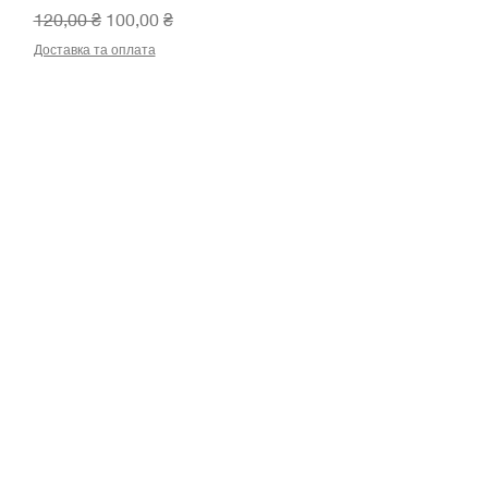
Звичайна ціна
За розпродажем
120,00 ₴
100,00 ₴
Доставка та оплата