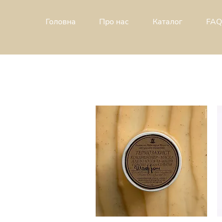
Головна
Про н
ас
Каталог
FAQ