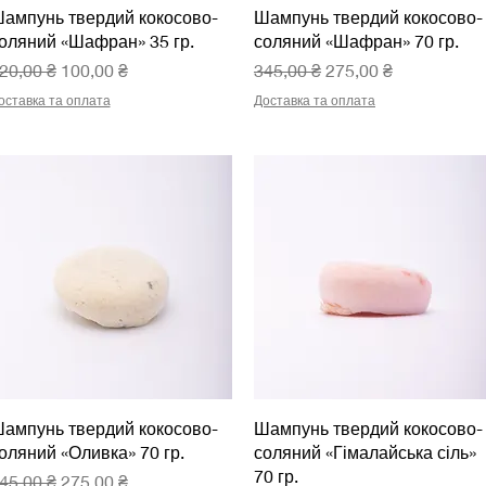
Швидкий перегляд
Швидкий перегляд
ампунь твердий кокосово-
Шампунь твердий кокосово-
оляний «Шафран» 35 гр.
соляний «Шафран» 70 гр.
вичайна ціна
За розпродажем
Звичайна ціна
За розпродажем
20,00 ₴
100,00 ₴
345,00 ₴
275,00 ₴
оставка та оплата
Доставка та оплата
Швидкий перегляд
Швидкий перегляд
ампунь твердий кокосово-
Шампунь твердий кокосово-
оляний «Оливка» 70 гр.
соляний «Гімалайська сіль»
70 гр.
вичайна ціна
За розпродажем
45,00 ₴
275,00 ₴