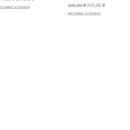
Звичайна ціна
За розпродажем
345,00 ₴
275,00 ₴
оставка та оплата
Доставка та оплата