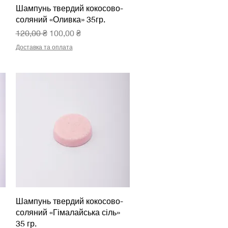
Швидкий перегляд
Шампунь твердий кокосово-
соляний «Оливка» 35гр.
Звичайна ціна
За розпродажем
120,00 ₴
100,00 ₴
Доставка та оплата
Швидкий перегляд
Шампунь твердий кокосово-
соляний «Гімалайська сіль»
35 гр.