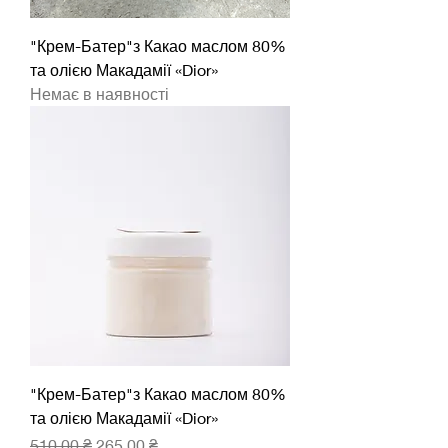
"Крем-Батер"з Какао маслом 80%
та олією Макадамії «Dior»
Немає в наявності
"Крем-Батер"з Какао маслом 80%
та олією Макадамії «Dior»
Звичайна ціна
За розпродажем
510,00 ₴
265,00 ₴