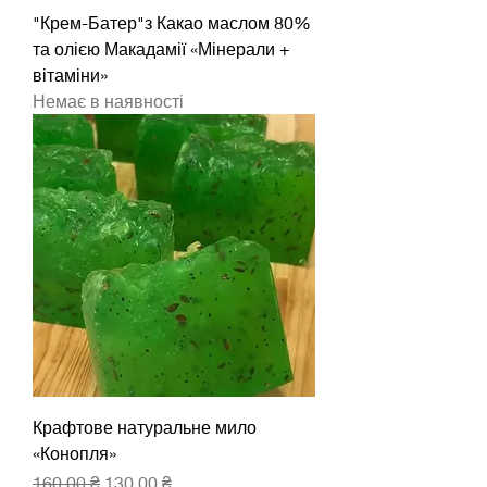
"Крем-Батер"з Какао маслом 80%
та олією Макадамії «Мінерали +
вітаміни»
Немає в наявності
Крафтове натуральне мило
«Конопля»
Звичайна ціна
За розпродажем
160,00 ₴
130,00 ₴