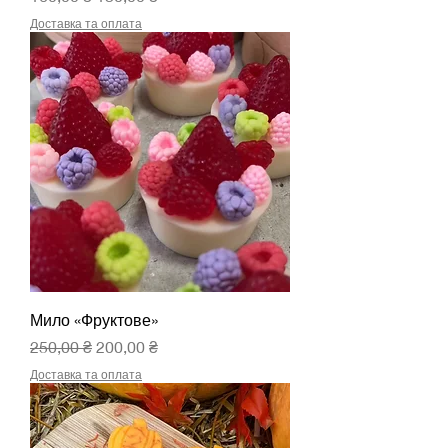
Доставка та оплата
Мило «Фруктове»
Звичайна ціна
За розпродажем
250,00 ₴
200,00 ₴
Доставка та оплата