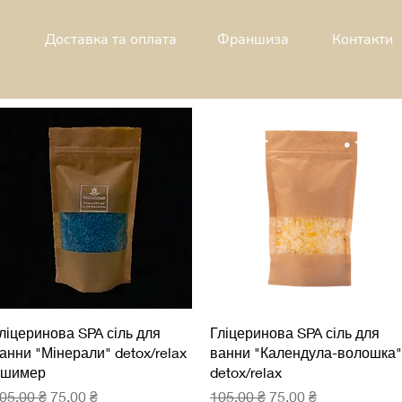
Доставка та оплата
Франшиза
Контакти
Швидкий перегляд
Швидкий перегляд
ліцеринова SPA сіль для
Гліцеринова SPA сіль для
анни "Мінерали" detox/relax
ванни "Календула-волошка"
шимер
detox/relax
вичайна ціна
За розпродажем
Звичайна ціна
За розпродажем
05,00 ₴
75,00 ₴
105,00 ₴
75,00 ₴