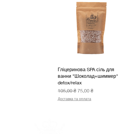
Швидкий перегляд
Гліцеринова SPA сіль для
ванни "Шоколад+шиммер"
detox/relax
Звичайна ціна
За розпродажем
105,00 ₴
75,00 ₴
Доставка та оплата
Каталог
Наша