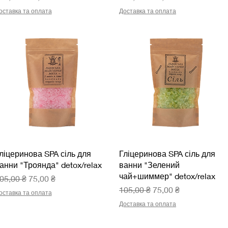
оставка та оплата
Доставка та оплата
Швидкий перегляд
Швидкий перегляд
ліцеринова SPA сіль для
Гліцеринова SPA сіль для
анни "Троянда" detox/relax
ванни "Зелений
чай+шиммер" detox/relax
вичайна ціна
За розпродажем
05,00 ₴
75,00 ₴
Звичайна ціна
За розпродажем
105,00 ₴
75,00 ₴
оставка та оплата
Доставка та оплата