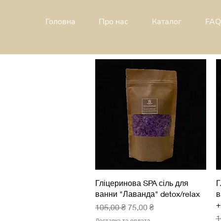
Головна
Про н
ас
Каталог
FAQ
Швидкий перегляд
Гліцеринова SPA сіль для
Г
ванни "Лаванда" detox/relax
в
+
Звичайна ціна
За розпродажем
105,00 ₴
75,00 ₴
З
1
Доставка та оплата