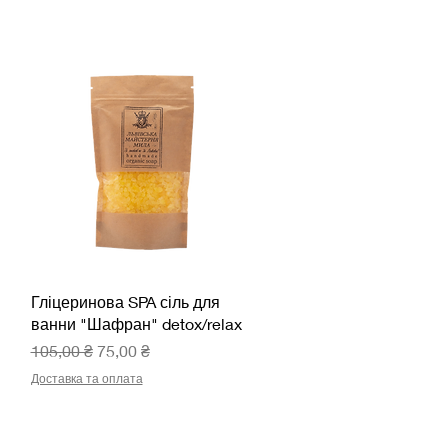
Швидкий перегляд
Гліцеринова SPA сіль для
ванни "Шафран" detox/relax
Звичайна ціна
За розпродажем
105,00 ₴
75,00 ₴
Доставка та оплата