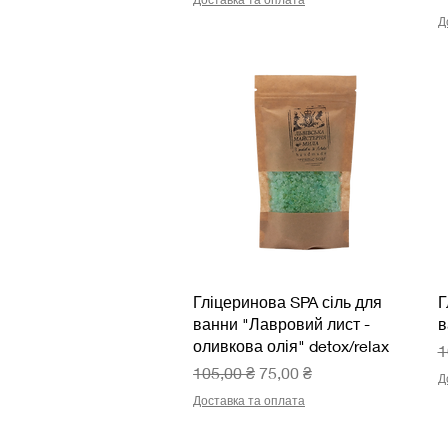
Д
Швидкий перегляд
Гліцеринова SPA сіль для
Г
ванни "Лавровий лист -
в
оливкова олія" detox/relax
З
1
Звичайна ціна
За розпродажем
105,00 ₴
75,00 ₴
Д
Доставка та оплата