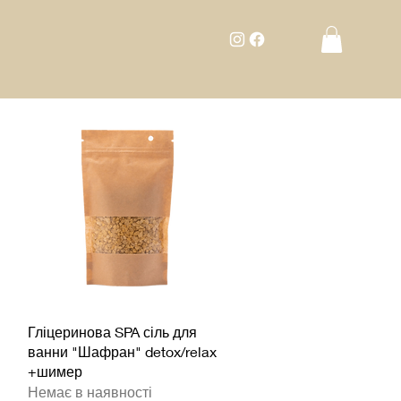
Швидкий перегляд
Гліцеринова SPA сіль для
ванни "Шафран" detox/relax
+шимер
Немає в наявності