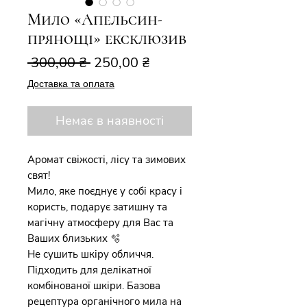
Мило «Апельсин-
прянощі» ексклюзив
Звичайна
За
 300,00 ₴ 
250,00 ₴
ціна
розпродажем
Доставка та оплата
Немає в наявності
Аромат свіжості, лісу та зимових
свят!
Мило, яке поєднує у собі красу і
користь, подарує затишну та
магічну атмосферу для Вас та
Ваших близьких 🫧
Не сушить шкіру обличчя.
Підходить для делікатної
комбінованої шкіри. Базова
рецептура органічного мила на