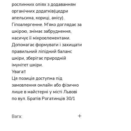
рослинних оліях з додаванням
органічних додатків(цедри
апельсина, кориці, анісу).
Гіпоалергенне. М’яко доглядає за
шкірою, знімає забруднення,
насичує її мікроелементами.
Допомагає формувати і захищати
правильний ліпідний баланс
шкіри, зберігає природній
імунітет шкіри.
Увага‼️
Ця позиція доступна під
замовлення онлайн або фізично
лише в майстерні у місті Львові
по вул. Братів Рогатинців 30/1
Вага:
100-120 гр