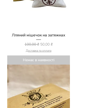
Лляний мішечок на затяжках
Звичайна ціна
За розпродажем
100,00 ₴
50,00 ₴
Доставка та оплата
Немає в наявності