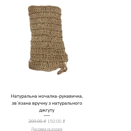
Натуральна мочалка-рукавичка,
звʼязана вручну з натурального
джгуту
Звичайна ціна
За розпродажем
200,00 ₴
150,00 ₴
Доставка та оплата