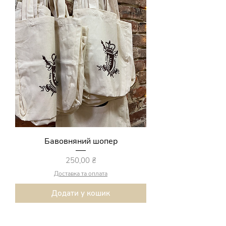
Бавовняний шопер
Ціна
250,00 ₴
Доставка та оплата
Додати у кошик