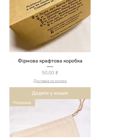
Фірмова крафтова коробка
Ціна
50,00 ₴
Доставка та оплата
Додати у кошик
Новинка