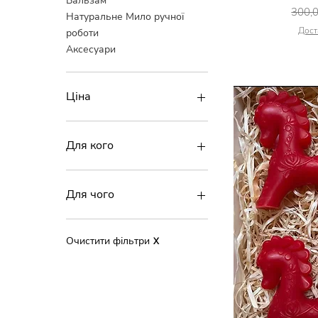
Бальзам
Звич
300,
Натуральне Мило ручної
Дост
роботи
Аксесуари
Ціна
30 ₴
1 200 ₴
Для кого
Для дітей
Для чоловіків
Для чого
Для підлітків
Для тіла
Для волосся та шкіри
Очистити фільтри
X
голови
Для рук
Натуральне Мило ручної
роботи