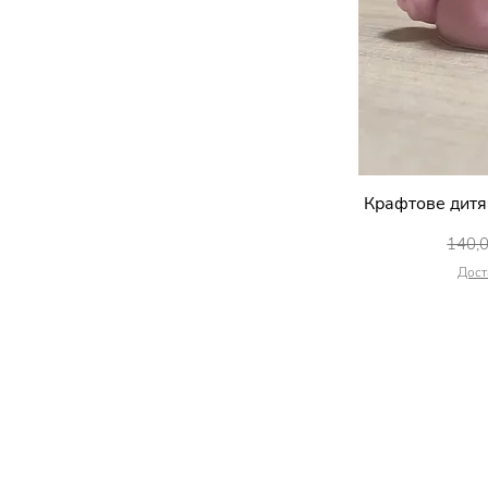
Крафтове дитя
Швидк
Звич
140,
Дост