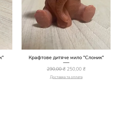
к"
Крафтове дитяче мило "Слоник"
Швидкий перегляд
ем
Звичайна ціна
За розпродажем
290,00 ₴
250,00 ₴
Доставка та оплата