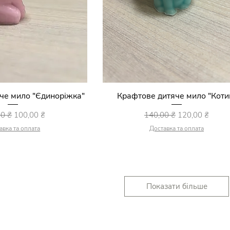
че мило "Єдиноріжка"
ий перегляд
Крафтове дитяче мило "Коти
Швидкий перегляд
айна ціна
За розпродажем
Звичайна ціна
За розпродаж
00 ₴
100,00 ₴
140,00 ₴
120,00 ₴
авка та оплата
Доставка та оплата
Показати більше