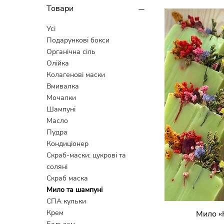
Товари
Усі
Подарункові бокси
Органічна сіль
Олійка
Колагенові маски
Вмивалка
Мочалки
Шампуні
Масло
Пудра
Кондиціонер
Скраб-маски: цукрові та
соляні
Скраб маска
Мило та шампуні
СПА кульки
Крем
Мило «
Швидк